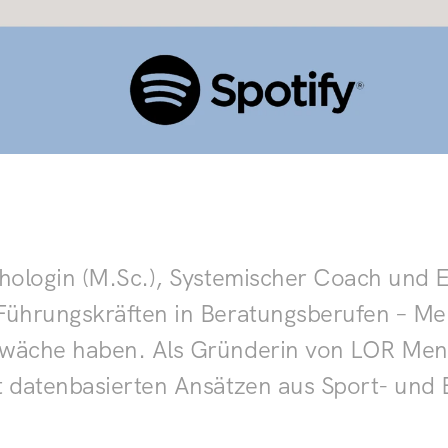
hologin (M.Sc.), Systemischer Coach und Ex
Führungskräften in Beratungsberufen – Me
wäche haben. Als Gründerin von LOR Mental
t datenbasierten Ansätzen aus Sport- und